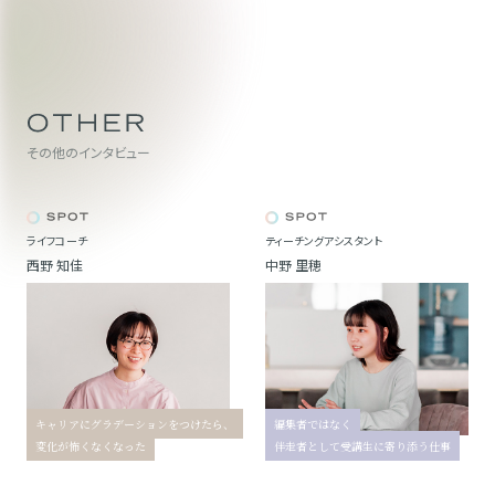
その他のインタビュー
ライフコーチ
ティーチングアシスタント
西野 知佳
中野 里穂
キャリアにグラデーションをつけたら、
編集者ではなく
変化が怖くなくなった
伴走者として受講生に寄り添う仕事