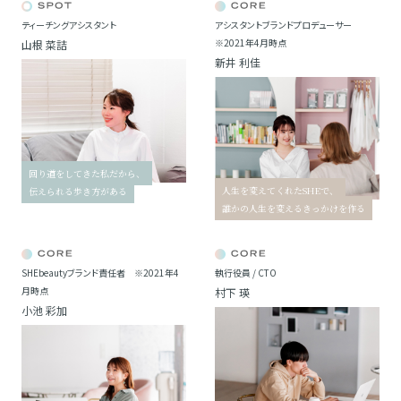
ティーチングアシスタント
アシスタントブランドプロデューサー
※2021年4月時点
山根 菜詰
新井 利佳
回り道をしてきた私だから、
人生を変えてくれたSHEで、
伝えられる歩き方がある
誰かの人生を変えるきっかけを作る
SHEbeautyブランド責任者 ※2021年4
執行役員 / CTO
月時点
村下 瑛
小池 彩加