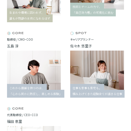
技術とチームの力で、
生まれや環境に囚われず、
「自己効力感」の可視化に挑む
誰もが物語の主役になれるはず
取締役 / CMO・COO
キャリアプランナー
五島 淳
佐々木 悠里子
これから価値を持つのは、
仕事も家事も育児も。
「心から何かに熱狂し、楽しめる体験」
積み上げてきた経験全てが活きる仕事
代表取締役 / CEO・CCO
福田 恵里